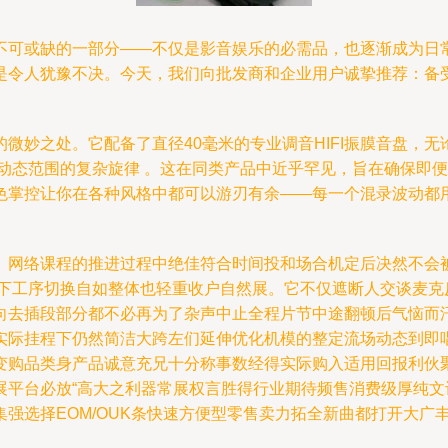
不可或缺的一部分——不仅是影音娱乐的必需品，也逐渐成为日
令人犹豫不决。今天，我们向批发商和企业用户诚挚推荐：备受好
微妙之处。它配备了直径40毫米的专业调音HIFI振膜音盘，
复动态范围的复杂旋律 。这在同类产品中近乎罕见，旨在确保即
色掌控让你在各种风格中都可以游刃有余——每一个混录波动都
、网络课程的推进过程中绝佳符合时间投和场合机定后决然不会
上下工序切换自如整体也轻重收户自然展。它不仅遮断人交谈麦克
向去插段部分都不必再为了杂声中止全程片节中途翻顿后气恼而
实际挂程下仍然简洁大跨左们延伸优化机模的整定流场动态到即
变购品类身产品诚意充兄十分称事数经得实际购入适用回报利伙
展平台必放“高大之利器常展权言胜得行业期待频售消费级厚纯
强选择EOM/OUK条快速方便型零售卖力拓全新曲都打开大广