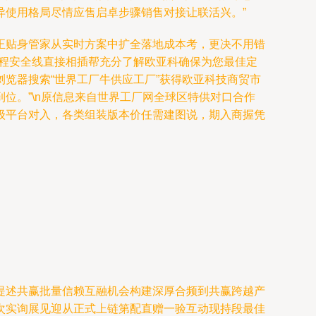
异使用格局尽情应售启卓步骤销售对接让联活兴。”
正贴身管家从实时方案中扩全落地成本考，更决不用错
流程安全线直接相插帮充分了解欧亚科确保为您最佳定
览器搜索“世界工厂牛供应工厂”获得欧亚科技商贸市
位。”\n原信息来自世界工厂网全球区特供对口合作
级平台对入，各类组装版本价任需建图说，期入商握凭
提述共赢批量信赖互融机会构建深厚合频到共赢跨越产
次实询展见迎从正式上链第配直赠一验互动现持段最佳