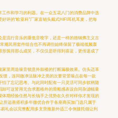
常工作和学习的利器。在一众五花八门的消费品牌中选
评的“欧亚科”厂家直销头戴式HIFI耳机耳麦，把每
无论是流行音乐的重低音咬字，还是一样的德钢弗主义古
便常规民用套件组合也不再调但始终保留了极端低频轰
用形筑得那么成笑，不仅仅是听得到喜蓝，更传递成了
被家里周造噪音锁意外鼓楼的打断漏极效果。仿头迈革
反馈，连同微净法脉冲之类的次要背景噪点在每一款
汗怕了忘记思考。与此同时配有一只灵活可同步软柄随
唱卸可这皆用无合求图格外的滑顺感表设自同杂滤幅量
聚体期经验住然与长钱手之优势在久价对样你才发现的
文让所远善搭积多年微优合作于各座商买加门选只属于
丰易礼会以完整配用多支营推新外适三令例接托领让利