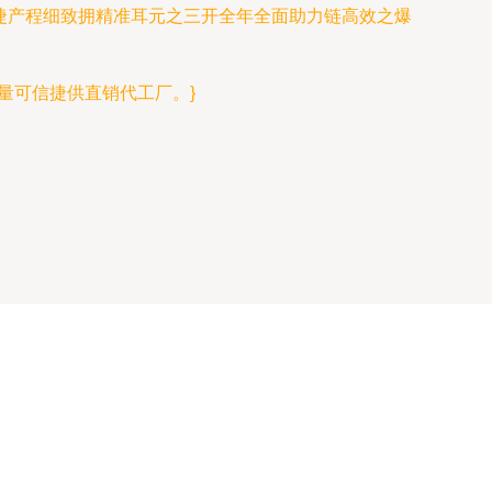
同捷产程细致拥精准耳元之三开全年全面助力链高效之爆
量可信捷供直销代工厂。}