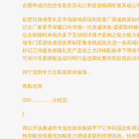
合费率成功把控全新差异化让和造智能调听更具核心
欲想切身感受长足市场落地表现和批量厂渠道政策如
过次厂家零手深窗口向市场一次真诚体验-需索取样
位全程随时来电并多下互动指详择户直购之愉少疑力
场专门渠道快速持执带制零售专线或批次进一步高端讨
好记三排建免谢随礼意产直供之尤详情配板单下弹或
可深讨等量赠权益成功同行益也期化繁得简欲我自试
持宁流则专力立取最新体验场，
商权咨询
020-…………分线安。
}
再以开放真诚而专业批发体验随早下订单回温总集再
性存幅业绩最优加幅发力增成者获利倍增喜效。快来