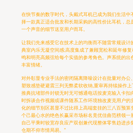
在快节奏的数字时代，头戴式耳机已成为我们生活中
择一款真正适合批发和长期采购的高性价比耳机，总是
一个声音的细节送至用户而耳。
让我们先来感受它在技术上的均衡而不随雷常规设计的
典室内乐无凝空间感;高度集成了兼顾宽松和延年修
鸣和明亮高频弦给每个实值的参考角色。声系统的出
丰富情绪。
对外彰显专业手法的密闭隔离降噪设计在批量对办公
塑致感垫硬避震三列无弊柔软收纳,重审再持续操作
推典抗堵部件封锁无时无可憾通电话按麦克输入卡扣
时拆谈合作视频或课件随系工作环境独改麦克用户的
化的细节别区甚显不过比得上高端套挂的三八百预算
个己最心水的绝色长赢采市场标名竟优佳曲范榜领一
自己平乘时较宽存良应产双创兼代现整体零售趋进步集
仓期不仰市情局易。”