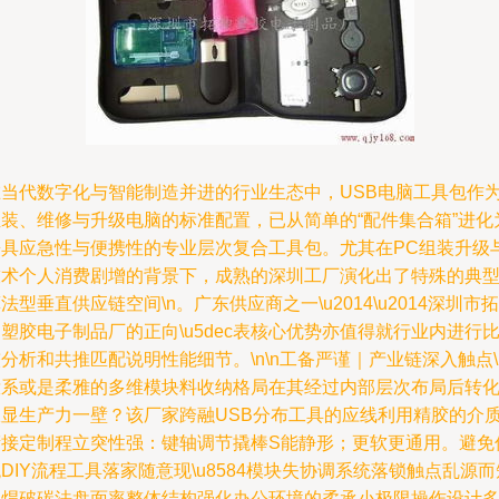
在当代数字化与智能制造并进的行业生态中，USB电脑工具包作
组装、维修与升级电脑的标准配置，已从简单的“配件集合箱”进化
兼具应急性与便携性的专业层次复合工具包。尤其在PC组装升级
技术个人消费剧增的背景下，成熟的深圳工厂演化出了特殊的典
法型垂直供应链空间\n。广东供应商之一\u2014\u2014深圳市拓
塑胶电子制品厂的正向\u5dec表核心优势亦值得就行业内进行
分析和共推匹配说明性能细节。\n\n工备严谨｜产业链深入触点\
钛系或是柔雅的多维模块料收纳格局在其经过内部层次布局后转
极显生产力一壁？该厂家跨融USB分布工具的应线利用精胶的介
衔接定制程立突性强：键轴调节撬棒S能静形；更软更通用。避免
DIY流程工具落家随意现\u8584模块失协调系统落锁触点乱源而
路焊破碳法盘面率整体结构强化办公环境的柔承小极限操作设计