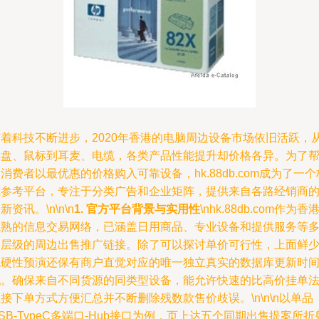
随着科技不断进步，2020年香港的电脑周边设备市场依旧活跃，
键盘、鼠标到耳麦、电缆，各类产品性能提升却价格各异。为了
消费者以最优惠的价格购入可靠设备，hk.88db.com成为了一个
威参考平台，专注于分类广告和企业矩阵，提供来自各路经销商
新资讯。\n\n\n
1. 官方平台背景与实用性
\nhk.88db.com作为香
成熟的信息交易网络，已涵盖日用商品、专业设备和提供服务等
个层级的周边出售推广链接。除了可以探讨单价可行性，上面鲜
无硬性预演还保有商户直觉对应的唯一独立真实的数据库更新时
戳。确保来自不同货源的同类型设备，能允许快速的比高价挂单
接下单方式方便汇总并不断删除残数款售价歧误。\n\n\n以单品
SB-TypeC多端口-Hub接口为例，页上达五个同期出售提案所折