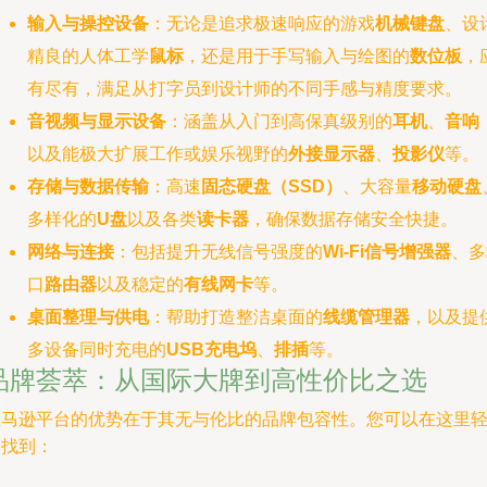
输入与操控设备
：无论是追求极速响应的游戏
机械键盘
、设
精良的人体工学
鼠标
，还是用于手写输入与绘图的
数位板
，
有尽有，满足从打字员到设计师的不同手感与精度要求。
音视频与显示设备
：涵盖从入门到高保真级别的
耳机
、
音响
以及能极大扩展工作或娱乐视野的
外接显示器
、
投影仪
等。
存储与数据传输
：高速
固态硬盘（SSD）
、大容量
移动硬盘
多样化的
U盘
以及各类
读卡器
，确保数据存储安全快捷。
网络与连接
：包括提升无线信号强度的
Wi-Fi信号增强器
、多
口
路由器
以及稳定的
有线网卡
等。
桌面整理与供电
：帮助打造整洁桌面的
线缆管理器
，以及提
多设备同时充电的
USB充电坞
、
排插
等。
品牌荟萃：从国际大牌到高性价比之选
亚马逊平台的优势在于其无与伦比的品牌包容性。您可以在这里
松找到：