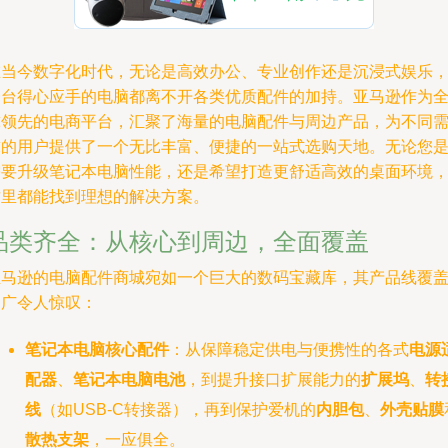
在当今数字化时代，无论是高效办公、专业创作还是沉浸式娱乐
一台得心应手的电脑都离不开各类优质配件的加持。亚马逊作为
球领先的电商平台，汇聚了海量的电脑配件与周边产品，为不同
求的用户提供了一个无比丰富、便捷的一站式选购天地。无论您
需要升级笔记本电脑性能，还是希望打造更舒适高效的桌面环境
这里都能找到理想的解决方案。
品类齐全：从核心到周边，全面覆盖
亚马逊的电脑配件商城宛如一个巨大的数码宝藏库，其产品线覆
之广令人惊叹：
笔记本电脑核心配件
：从保障稳定供电与便携性的各式
电源
配器
、
笔记本电脑电池
，到提升接口扩展能力的
扩展坞
、
转
线
（如USB-C转接器），再到保护爱机的
内胆包
、
外壳贴膜
散热支架
，一应俱全。